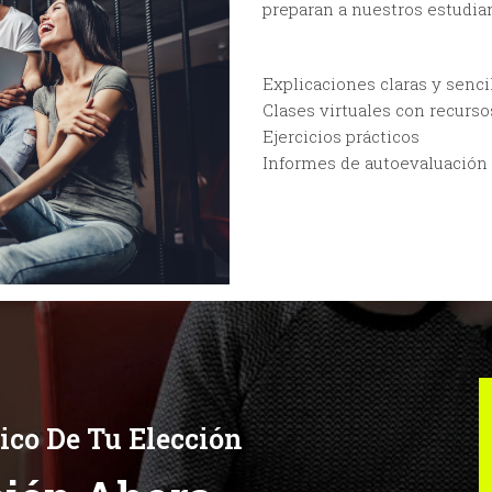
preparan a nuestros estudian
Explicaciones claras y sencil
Clases virtuales con recurso
Ejercicios prácticos
Informes de autoevaluación
co De Tu Elección