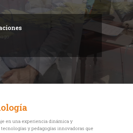
aciones
pago
ología
je en una experiencia dinámica y
as tecnologías y pedagogías innovadoras que