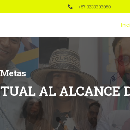
+57 3233303050
Inic
 Metas
RTUAL AL ALCANCE 